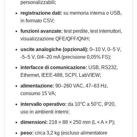
personalizzabili;
registrazione dati:
su memoria interna o USB,
in formato CSV;
funzioni avanzate:
test perdite, test interruttori,
visualizzazione QFE/QFF/QNH;
uscite analogiche (opzionali):
0–10 V, 0–5 V,
-5–5 V, 0/4–20 mA (precisione 0,05% FS);
interfacce di comunicazione:
USB, RS232,
Ethernet, IEEE-488, SCPI, LabVIEW;
alimentazione:
90–260 VAC, 47–63 Hz,
consumo 15 VA;
intervallo operativo:
da 10°C a 50°C, IP20,
uso in ambienti interni;
dimensioni:
218 × 88 × 250 mm (L × A × P);
peso:
circa 3,2 kg (escluso alimentatore