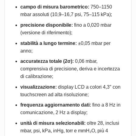
campo di misura barometrico:
750–1150
mbar assoluti (10,9–16,7 psi, 75–115 kPa);
precisione disponibile:
fino a 0,020 mbar
(versione di riferimento);
stabilità a lungo termine:
±0,05 mbar per
anno;
accuratezza totale (2σ):
0,06 mbar,
comprensiva di precisione, deriva e incertezza
di calibrazione;
visualizzazione:
display LCD a colori 4,3″ con
touchscreen ad alta risoluzione;
frequenza aggiornamento dati:
fino a 8 Hz in
comunicazione, 2 Hz a display;
unità di misura selezionabili:
oltre 28, inclusi
mbar, psi, kPa, inHg, torr e mmH₂O, più 4