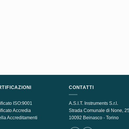
TIFICAZIONI
CONTATTI
ificato ISO:9001
A.S.I.T. Instruments S.r.l.
ificato Accredia
Strada Comunale di None, 2
lla Accreditamenti
10092 Beinasco - Torino