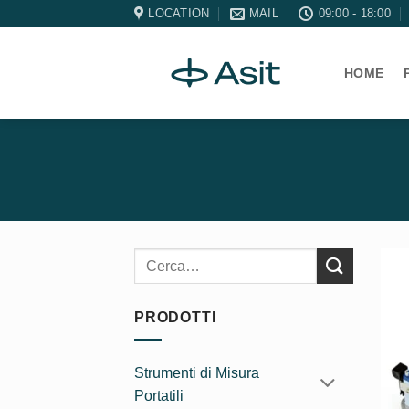
Salta
LOCATION
MAIL
09:00 - 18:00
ai
contenuti
HOME
Cerca:
PRODOTTI
Strumenti di Misura
Portatili