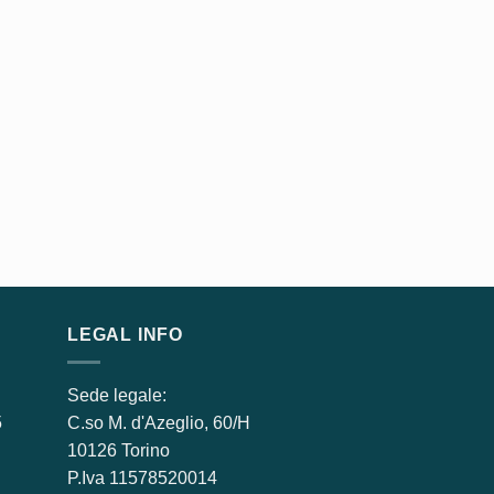
LEGAL INFO
Sede legale:
5
C.so M. d'Azeglio, 60/H
10126 Torino
P.Iva ​11578520014