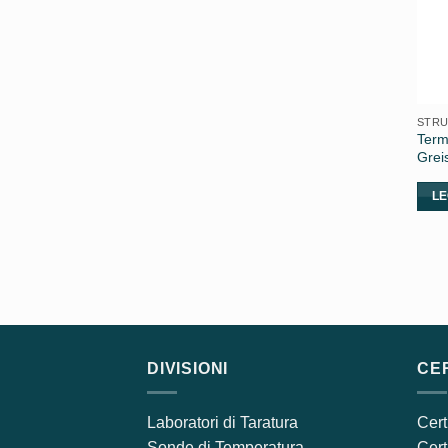
STRU
Term
Grei
LE
DIVISIONI
CER
Laboratori di Taratura
Cert
Sonde di Temperatura
Cert