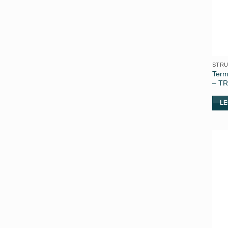
STRU
Term
– TR
LE