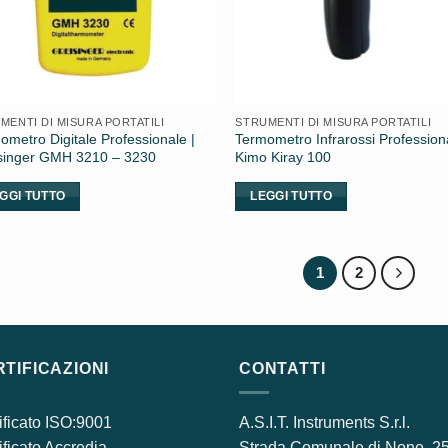
MENTI DI MISURA PORTATILI
STRUMENTI DI MISURA PORTATILI
ometro Digitale Professionale |
Termometro Infrarossi Professiona
singer GMH 3210 – 3230
Kimo Kiray 100
GGI TUTTO
LEGGI TUTTO
1
2
TIFICAZIONI
CONTATTI
ificato ISO:9001
A.S.I.T. Instruments S.r.l.
ificato Accredia
Strada Comunale di None, 2