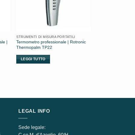
STRUMENTI DI MISURA PORTATILI
le |
Termometro professionale | Rotronic
Thermopalm TP22
LEGGI TUTTO
LEGAL INFO
Sede legale:
5
C.so M. d'Azeglio, 60/H