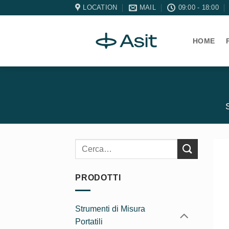
Salta
LOCATION
MAIL
09:00 - 18:00
ai
contenuti
HOME
Cerca:
PRODOTTI
Strumenti di Misura
Portatili