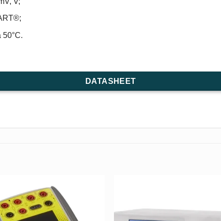
mV, V;
HART®;
a 50°C.
DATASHEET