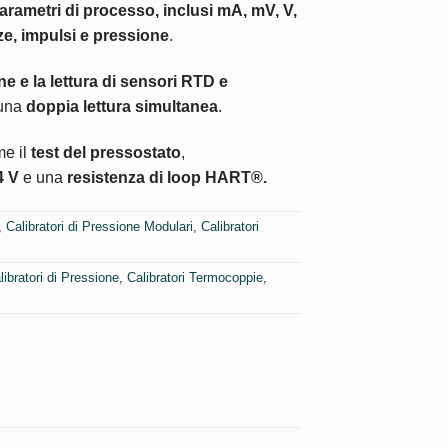
parametri di processo, inclusi mA, mV, V,
e, impulsi e pressione
.
e e la lettura di sensori RTD e
 una
doppia lettura simultanea
.
me il
test del pressostato
,
4 V
e una
resistenza di loop HART®.
,
Calibratori di Pressione Modulari
,
Calibratori
libratori di Pressione
,
Calibratori Termocoppie
,