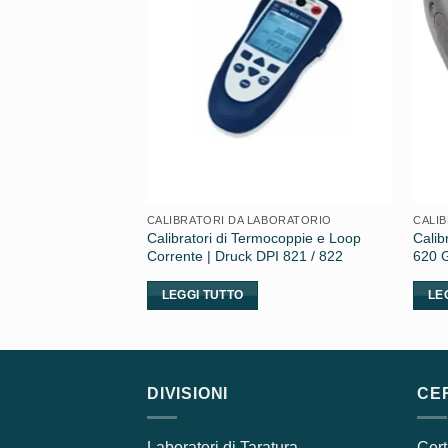
ABORATORIO
CALIBRATORI DA LABORATORIO
CALI
rmocoppie e RTD |
Calibratori di Termocoppie e Loop
Calib
12
Corrente | Druck DPI 821 / 822
620 G
LEGGI TUTTO
LE
DIVISIONI
CER
Laboratori di Taratura
Cert