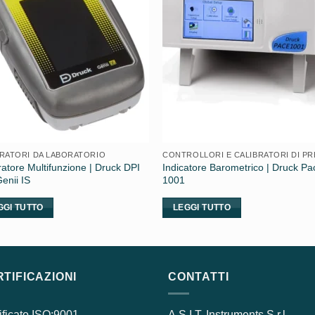
BRATORI DA LABORATORIO
ratore Multifunzione | Druck DPI
Indicatore Barometrico | Druck Pa
enii IS
1001
GGI TUTTO
LEGGI TUTTO
TIFICAZIONI
CONTATTI
ificato ISO:9001
A.S.I.T. Instruments S.r.l.