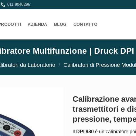
011 9040296
PRODOTTI
AZIENDA
BLOG
CONTATTO
ibratore Multifunzione | Druck DPI
libratori da Laboratorio
/
Calibratori di Pressione Modul
Calibrazione avan
trasmettitori e di
pressione, temper
Il
DPI 880
è un calibratore por