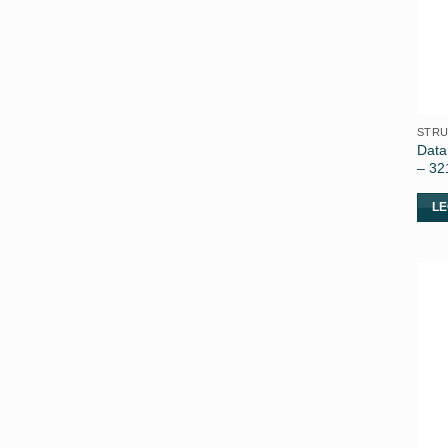
STRU
Data
– 32
LE