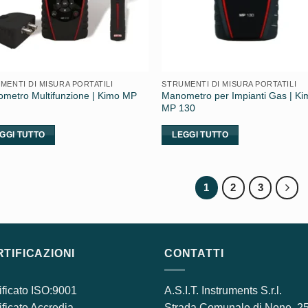
MENTI DI MISURA PORTATILI
STRUMENTI DI MISURA PORTATILI
metro Multifunzione | Kimo MP
Manometro per Impianti Gas | Ki
MP 130
GGI TUTTO
LEGGI TUTTO
1
2
3
TIFICAZIONI
CONTATTI
ificato ISO:9001
A.S.I.T. Instruments S.r.l.
ificato Accredia
Strada Comunale di None, 2