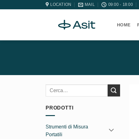
Salta
LOCATION
MAIL
09:00 - 18:00
ai
contenuti
HOME
Cerca:
PRODOTTI
Strumenti di Misura
Portatili