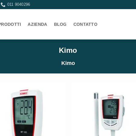
011 9040296
PRODOTTI
AZIENDA
BLOG
CONTATTO
Kimo
Kimo