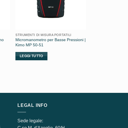
STRUMENTI DI MISURA PORTATILI
mo
Micromanometro per Basse Pressioni |
Kimo MP 50-51
LEGGI TUTTO
LEGAL INFO
Sede legale:
5
C.so M. d'Azeglio, 60/H