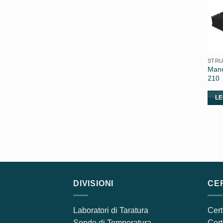
STRU
Mano
210
LE
DIVISIONI
CER
Laboratori di Taratura
Cert
Sonde di Temperatura
Cert